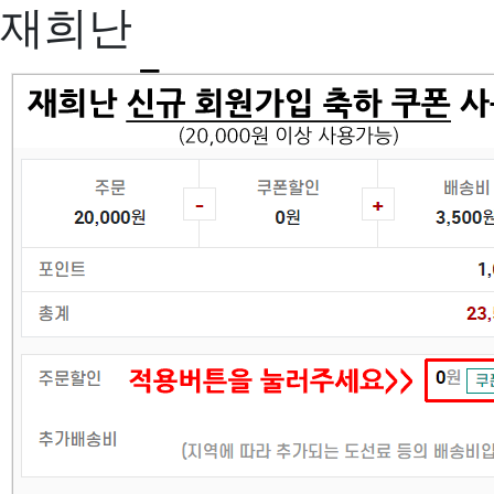
재희난
메
뉴
버
튼
로그인
0