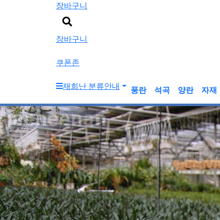
장바구니
검
색
장바구니
버
튼
쿠폰존
재희난 분류안내
풍란
석곡
양란
자재