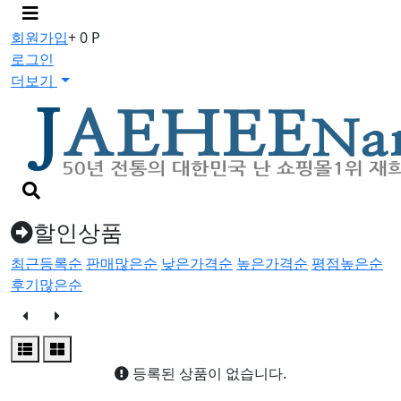
메
뉴
회원가입
+ 0 P
버
로그인
튼
더보기
검
색
버
할인상품
튼
최근등록순
판매많은순
낮은가격순
높은가격순
평점높은순
후기많은순
등록된 상품이 없습니다.