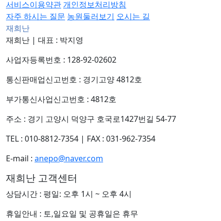
서비스이용약관
개인정보처리방침
자주 하시는 질문
농원둘러보기
오시는 길
재희난
재희난
|
대표 : 박지영
사업자등록번호 : 128-92-02602
통신판매업신고번호 : 경기고양 4812호
부가통신사업신고번호 : 4812호
주소 : 경기 고양시 덕양구 호국로1427번길 54-77
TEL : 010-8812-7354
|
FAX : 031-962-7354
E-mail :
anepo@naver.com
재희난 고객센터
상담시간 : 평일: 오후 1시 ~ 오후 4시
휴일안내 : 토,일요일 및 공휴일은 휴무