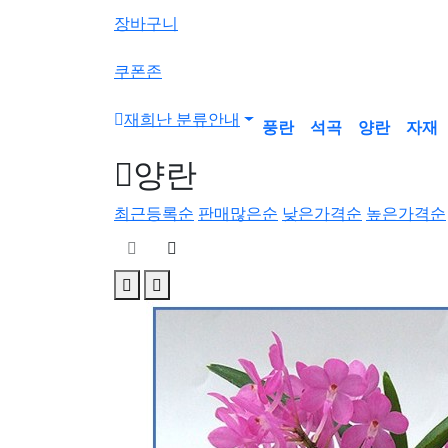
색
장바구니
버
튼
쿠폰존
재희난 분류안내
풍란
석곡
양란
자재
양란
최근등록순
판매많은순
낮은가격순
높은가격순