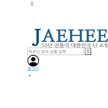
메
뉴
버
튼
로그인
0