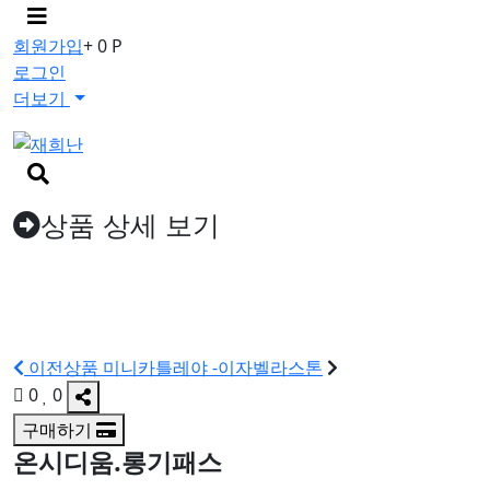
메
뉴
회원가입
+ 0 P
버
로그인
튼
더보기
검
색
버
상품 상세 보기
튼
이전상품
미니카틀레야 -이자벨라스톤
0
0
구매하기
온시디움.롱기패스