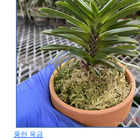
풍란 옥금