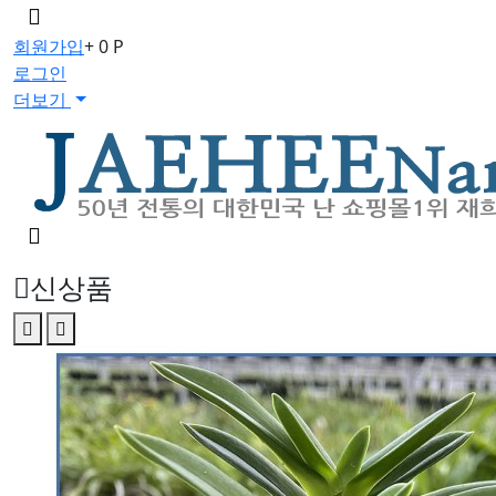
메
뉴
회원가입
+ 0 P
버
로그인
튼
더보기
검
색
버
신상품
튼