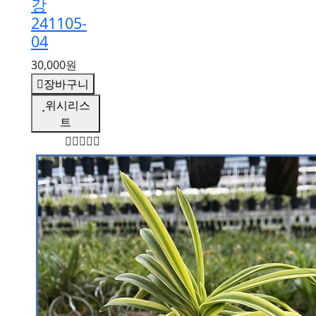
강
241105-
04
30,000원
장바구니
위시리스
트