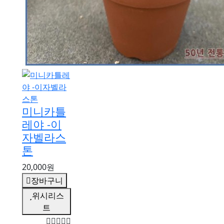
미니카틀
레야 -이
자벨라스
톤
20,000원
장바구니
위시리스
트