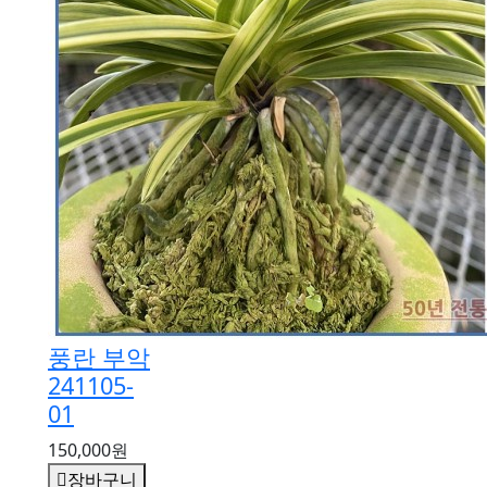
풍란 부악
241105-
01
150,000원
장바구니