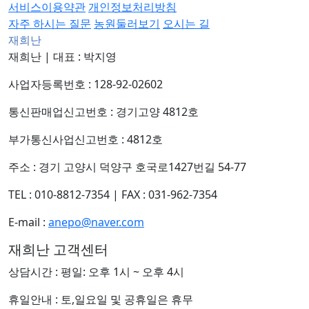
서비스이용약관
개인정보처리방침
자주 하시는 질문
농원둘러보기
오시는 길
재희난
재희난
|
대표 : 박지영
사업자등록번호 : 128-92-02602
통신판매업신고번호 : 경기고양 4812호
부가통신사업신고번호 : 4812호
주소 : 경기 고양시 덕양구 호국로1427번길 54-77
TEL : 010-8812-7354
|
FAX : 031-962-7354
E-mail :
anepo@naver.com
재희난 고객센터
상담시간 : 평일: 오후 1시 ~ 오후 4시
휴일안내 : 토,일요일 및 공휴일은 휴무