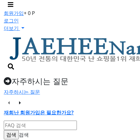
메
뉴
회원가입
+ 0 P
버
로그인
튼
더보기
검
색
버
자주하시는 질문
튼
자주하시는 질문
재희난 회원가입은 필요한가요?
검색