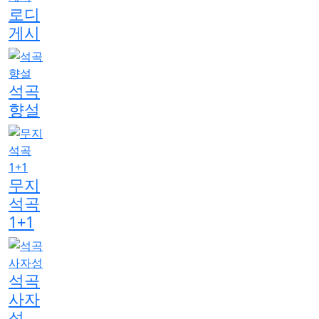
로디
게시
석곡
향설
무지
석곡
1+1
석곡
사자
성