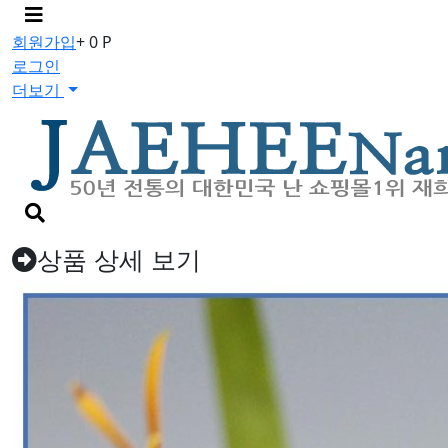
메
뉴
회원가입
+ 0 P
버
로그인
튼
더보기
검
색
버
상품 상세 보기
튼