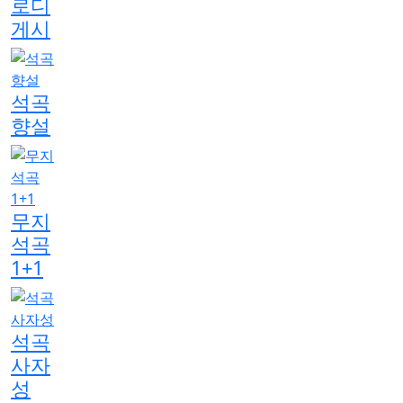
로디
게시
석곡
향설
무지
석곡
1+1
석곡
사자
성