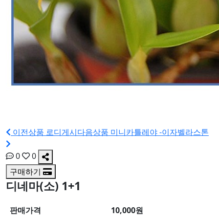
이전상품
로디게시
다음상품
미니카틀레야 -이자벨라스톤
0
0
구매하기
디네마(소) 1+1
판매가격
10,000원