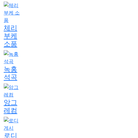
체리
부케
소품
녹홍
석곡
앙그
레컴
로디