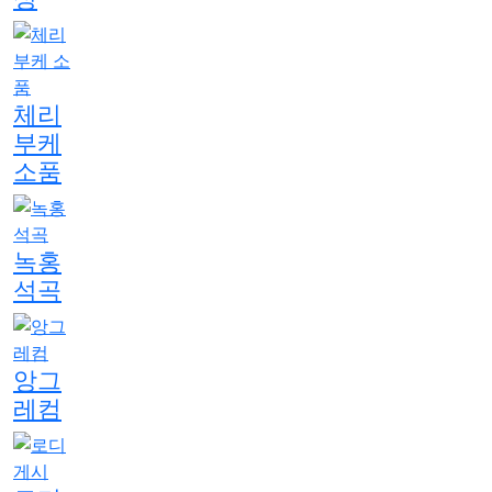
체리
부케
소품
녹홍
석곡
앙그
레컴