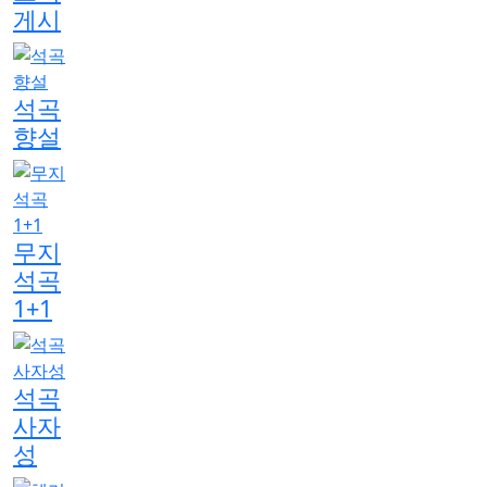
게시
석곡
향설
무지
석곡
1+1
석곡
사자
성