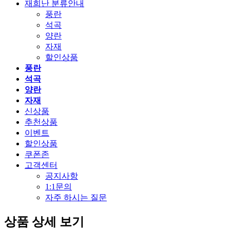
재희난 분류안내
풍란
석곡
양란
자재
할인상품
풍란
석곡
양란
자재
신상품
추천상품
이벤트
할인상품
쿠폰존
고객센터
공지사항
1:1문의
자주 하시는 질문
상품 상세 보기