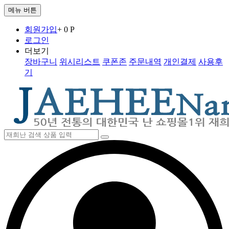
메뉴 버튼
회원가입
+ 0 P
로그인
더보기
장바구니
위시리스트
쿠폰존
주문내역
개인결제
사용후
기