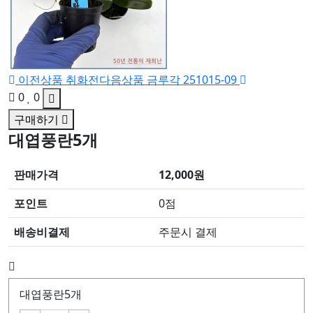
이전상품
취화전
다음상품
금루각 251015-09
0
0
구매하기
대엽풍란5개
판매가격
12,000원
포인트
0점
배송비결제
주문시 결제
대엽풍란5개