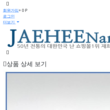
메
뉴
회원가입
+ 0 P
버
로그인
튼
더보기
검
색
버
상품 상세 보기
튼