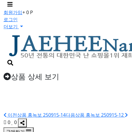
메
뉴
회원가입
+ 0 P
버
로그인
튼
더보기
검
색
버
상품 상세 보기
튼
이전상품
홍녹보 250915-14
다음상품
홍녹보 250915-12
0
0
구매하기