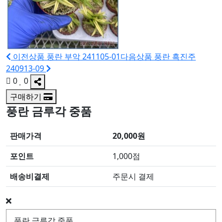
이전상품
풍란 부악 241105-01
다음상품
풍란 흑진주
240913-09
0
0
구매하기
풍란 금루각 중품
판매가격
20,000원
포인트
1,000점
배송비결제
주문시 결제
풍란 금루각 중품