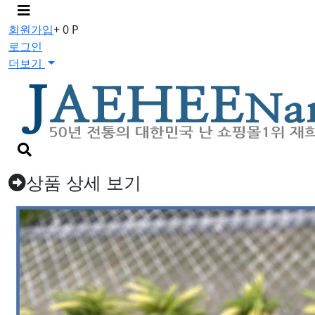
메
뉴
회원가입
+ 0 P
버
로그인
튼
더보기
검
색
버
상품 상세 보기
튼