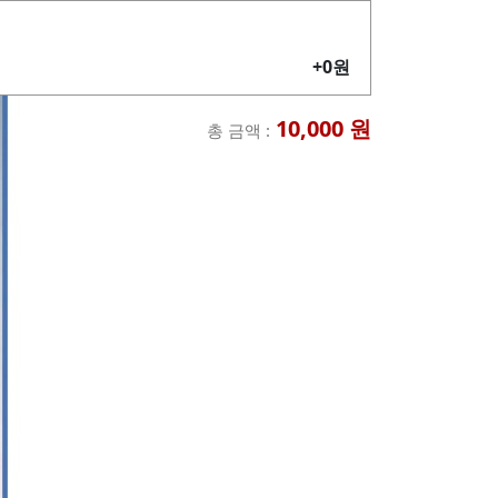
+0원
10,000
원
총 금액 :