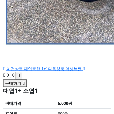
이전상품
대엽풍란 1+1
다음상품
어성복륜
0
0
구매하기
대엽1+ 소엽1
판매가격
6,000원
포인트
300점