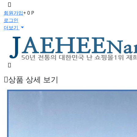
메
뉴
회원가입
+ 0 P
버
로그인
튼
더보기
검
색
버
상품 상세 보기
튼