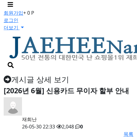
메
뉴
회원가입
+ 0 P
버
로그인
튼
더보기
검
색
버
게시글 상세 보기
튼
[2026년 6월] 신용카드 무이자 할부 안내
재희난
26-05-30 22:33
2,048
0
목록