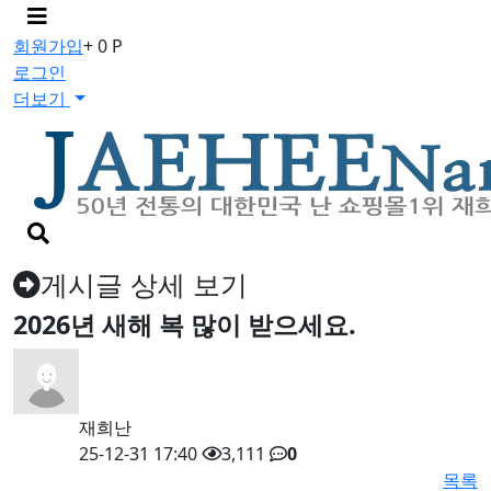
메
뉴
회원가입
+ 0 P
버
로그인
튼
더보기
검
색
버
게시글 상세 보기
튼
2026년 새해 복 많이 받으세요.
재희난
25-12-31 17:40
3,111
0
목록