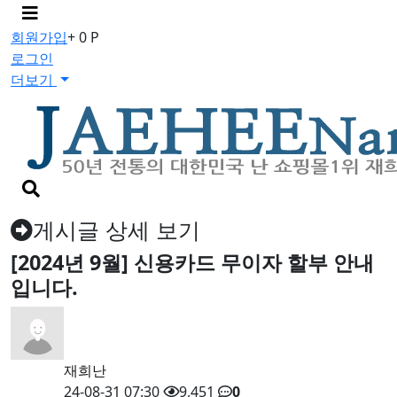
메
뉴
회원가입
+ 0 P
버
로그인
튼
더보기
검
색
버
게시글 상세 보기
튼
[2024년 9월] 신용카드 무이자 할부 안내
입니다.
재희난
24-08-31 07:30
9,451
0