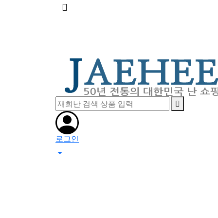
메
뉴
버
튼
로그인
0