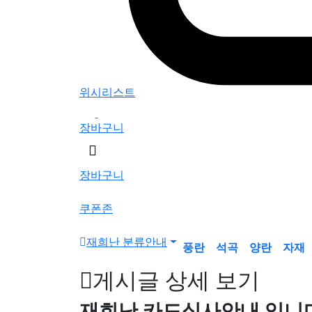
위시리스트
0
장바구니
검
색
장바구니
버
튼
쿠폰존
재희난 분류안내
풍란
석곡
양란
자재
게시글 상세 보기
재희난 카드심사안내 입니