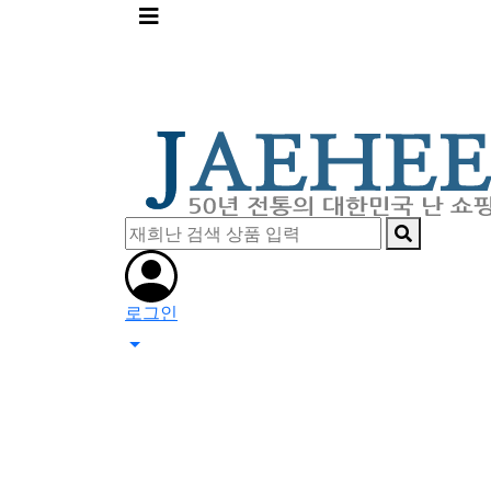
메
뉴
버
튼
로그인
0