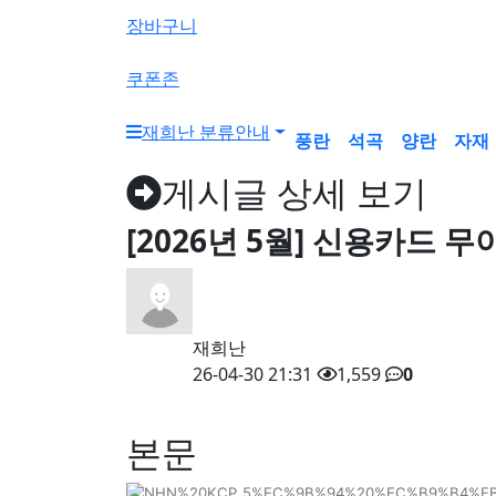
색
장바구니
버
튼
쿠폰존
재희난 분류안내
풍란
석곡
양란
자재
게시글 상세 보기
[2026년 5월] 신용카드 
재희난
26-04-30 21:31
1,559
0
본문