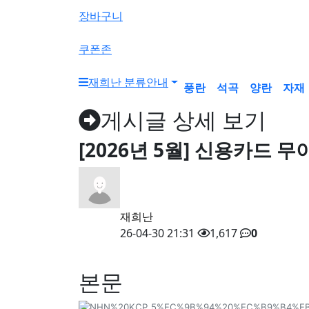
색
장바구니
버
튼
쿠폰존
재희난 분류안내
풍란
석곡
양란
자재
게시글 상세 보기
[2026년 5월] 신용카드 
재희난
26-04-30 21:31
1,617
0
본문