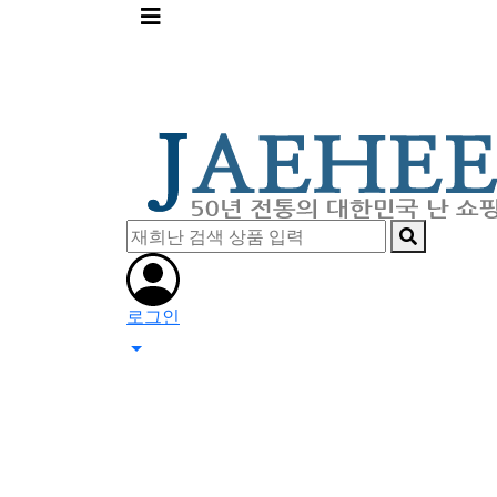
메
뉴
버
튼
로그인
0