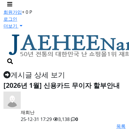
메
뉴
회원가입
+ 0 P
버
로그인
튼
더보기
검
색
버
게시글 상세 보기
튼
[2026년 1월] 신용카드 무이자 할부안내
재희난
25-12-31 17:29
3,138
0
목록