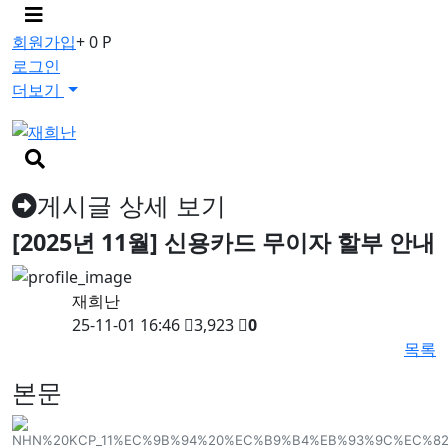
메
뉴
회원가입
+ 0 P
버
로그인
튼
더보기
검
색
버
게시글 상세 보기
튼
[2025년 11월] 신용카드 무이자 할부 안내
재희난
25-11-01 16:46
3,923
0
목록
본문