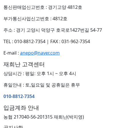
통신판매업신고번호 : 경기고양 4812호
부가통신사업신고번호 : 4812호
주소 : 경기 고양시 덕양구 호국로1427번길 54-77
TEL : 010-8812-7354
|
FAX : 031-962-7354
E-mail :
anepo@naver.com
재희난 고객센터
상담시간 : 평일: 오후 1시 ~ 오후 4시
휴일안내 : 토,일요일 및 공휴일은 휴무
010-8812-7354
입금계좌 안내
농협 217040-56-201315 재희난(박지영)
공지사항