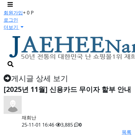
메
뉴
회원가입
+ 0 P
버
로그인
튼
더보기
검
색
버
게시글 상세 보기
튼
[2025년 11월] 신용카드 무이자 할부 안내
재희난
25-11-01 16:46
3,885
0
목록