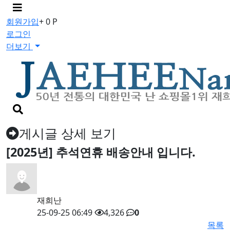
메
뉴
회원가입
+ 0 P
버
로그인
튼
더보기
검
색
버
게시글 상세 보기
튼
[2025년] 추석연휴 배송안내 입니다.
재희난
25-09-25 06:49
4,326
0
목록