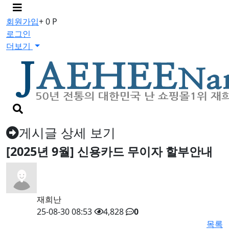
메
뉴
회원가입
+ 0 P
버
로그인
튼
더보기
검
색
버
게시글 상세 보기
튼
[2025년 9월] 신용카드 무이자 할부안내
재희난
25-08-30 08:53
4,828
0
목록