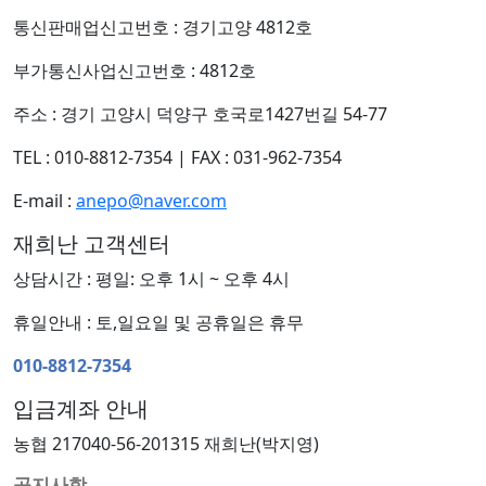
통신판매업신고번호 : 경기고양 4812호
부가통신사업신고번호 : 4812호
주소 : 경기 고양시 덕양구 호국로1427번길 54-77
TEL : 010-8812-7354
|
FAX : 031-962-7354
E-mail :
anepo@naver.com
재희난 고객센터
상담시간 : 평일: 오후 1시 ~ 오후 4시
휴일안내 : 토,일요일 및 공휴일은 휴무
010-8812-7354
입금계좌 안내
농협 217040-56-201315 재희난(박지영)
공지사항