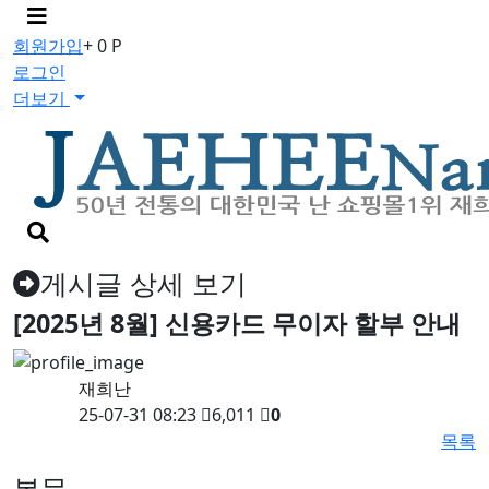
메
뉴
회원가입
+ 0 P
버
로그인
튼
더보기
검
색
버
게시글 상세 보기
튼
[2025년 8월] 신용카드 무이자 할부 안내
재희난
25-07-31 08:23
6,011
0
목록
본문