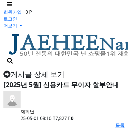
메
뉴
회원가입
+ 0 P
버
로그인
튼
더보기
검
색
버
게시글 상세 보기
튼
[2025년 5월] 신용카드 무이자 할부안내
재희난
25-05-01 08:10
7,827
0
목록