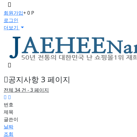
메
뉴
회원가입
+ 0 P
버
로그인
튼
더보기
검
색
버
공지사항 3 페이지
튼
전체 34 건 - 3 페이지
번호
제목
글쓴이
날짜
조회