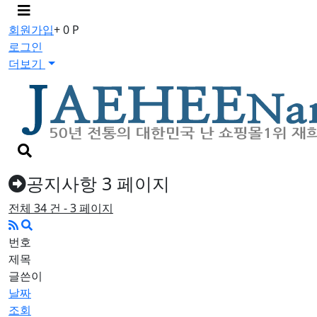
메
뉴
회원가입
+ 0 P
버
로그인
튼
더보기
검
색
버
공지사항 3 페이지
튼
전체 34 건 - 3 페이지
번호
제목
글쓴이
날짜
조회