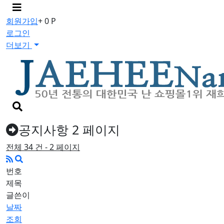
메
뉴
회원가입
+ 0 P
버
로그인
튼
더보기
검
색
버
공지사항 2 페이지
튼
전체 34 건 - 2 페이지
번호
제목
글쓴이
날짜
조회