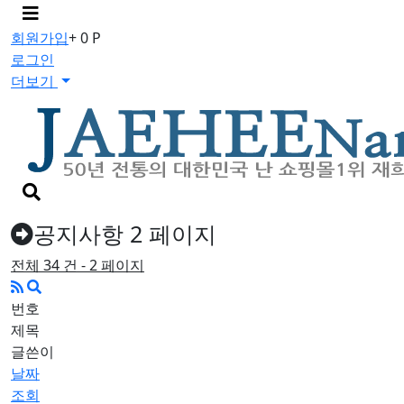
메
뉴
회원가입
+ 0 P
버
로그인
튼
더보기
검
색
버
공지사항 2 페이지
튼
전체 34 건 - 2 페이지
번호
제목
글쓴이
날짜
조회