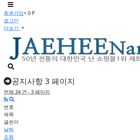
메
뉴
회원가입
+ 0 P
버
로그인
튼
더보기
검
색
버
공지사항 3 페이지
튼
전체 34 건 - 3 페이지
번호
제목
글쓴이
날짜
조회